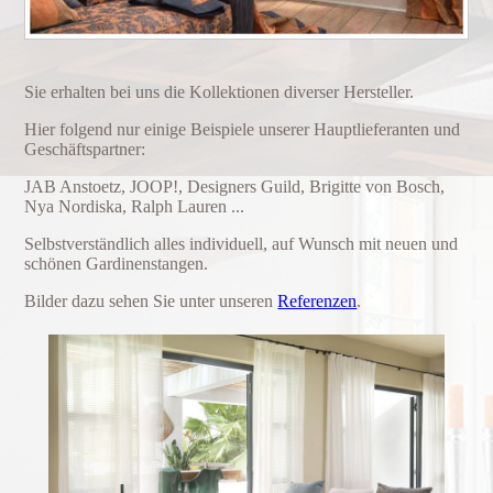
Sie erhalten bei uns die Kol­lek­tio­nen diverser Hersteller.
Hier folgend nur einige Beispiele unserer Haupt­lie­fe­ran­ten und
Geschäfts­part­ner:
JAB Anstoetz, JOOP!, De­si­gn­ers Guild, Brigitte von Bosch,
Nya Nordiska, Ralph Lauren ...
Selbst­ver­ständ­lich alles in­di­vi­du­ell, auf Wunsch mit neuen und
schönen Gar­di­nen­stan­gen.
Bilder dazu sehen Sie unter unseren
Referenzen
.